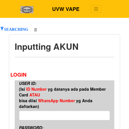
UVW VAPE
SEARCHING
☰
Inputting AKUN
LOGIN
USER ID:
(Isi
ID Number
yg datanya ada pada Member
Card
ATAU
bisa diisi
WhatsApp Number
yg Anda
daftarkan)
PASSWORD: