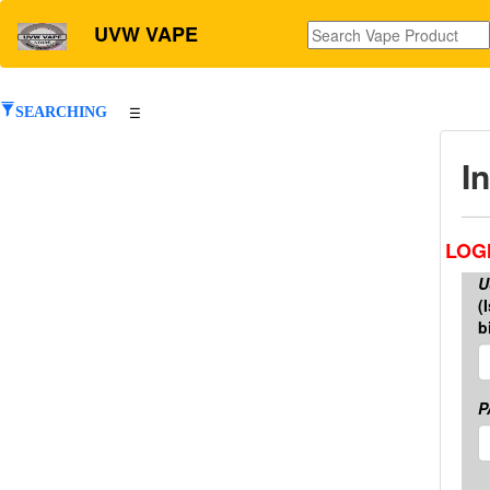
UVW VAPE
SEARCHING
☰
I
LOG
U
(
b
P