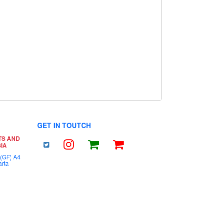
GET IN TOUTCH
TS AND
IA
 (GF) A4
arta