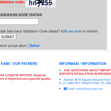
alidation code:
ASUKKAN KODE DIATAS:
idak bisa baca Validation Code diatas?
Klik me now
to refresh.
elum punya akun |
Daftar
 KAMI / OUR PATNERS
INFORMASI / INFORMATION
ASK QUESTIONS ABOUT IMPOR
EXPORTS REGULATION IN INDONES
AR LOGISTIK INFOTEK (Importer
ent of imported and exported goods)
Alamat: MTH Square Ground Floor
A, Jl. Letjen M.T. Haryono Kav. 10, Jak
Email: contact@uvwvape.com