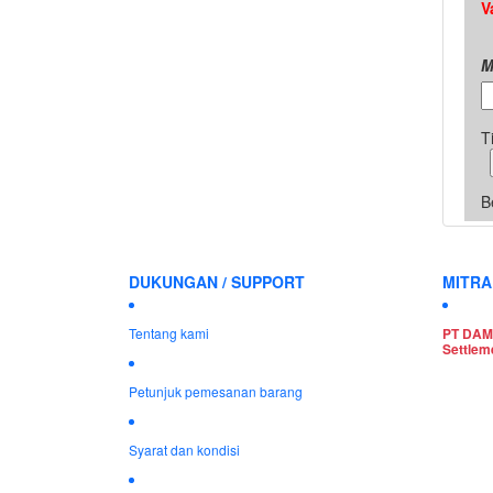
V
M
T
B
DUKUNGAN / SUPPORT
MITRA
Tentang kami
PT DAM
Settlem
Petunjuk pemesanan barang
Syarat dan kondisi