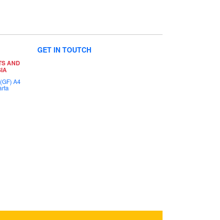
GET IN TOUTCH
TS AND
IA
 (GF) A4
arta