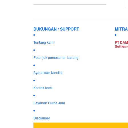
TOOL KIT
6
COIL - Alien
Disposable Pods
DUKUNGAN / SUPPORT
MITRA
Disposable Pods
Tentang kami
PT DAM
7
Settlem
E-Liquid
CARTRIDGE - Voopoo
Argus POD Cat 0.7oHm,
Petunjuk pemesanan barang
E-LIQUID
2ml (@1 pcs)
Syarat dan kondisi
Liquid Salt Nic
Kontak kami
Liquid Salt Nic
8
CARTRIDGE - XROS
Layanan Purna Jual
Series Cat 0.8oHm (@1
Pod System
pcs)
Pod System
Disclaimer