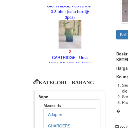
CARTRIDGE - Oxva Xlim
0.8 ohm (satu box @
3pcs)
Beli
2
Deskr
CARTRIDGE - Ursa
KETE
Nano 0.8 ohm V2 (satu
pack @ 3pcs)
Harga
Keung
KATEGORI BARANG
Sem
ole
Vape
Sem
3
Pac
Aksesoris
CARTRIDGE - FOOM
�
Replacement cat 1 pack
Adapter
@ 2pcs (Harga jual per-1
pcs)
Prod
CHARGERS