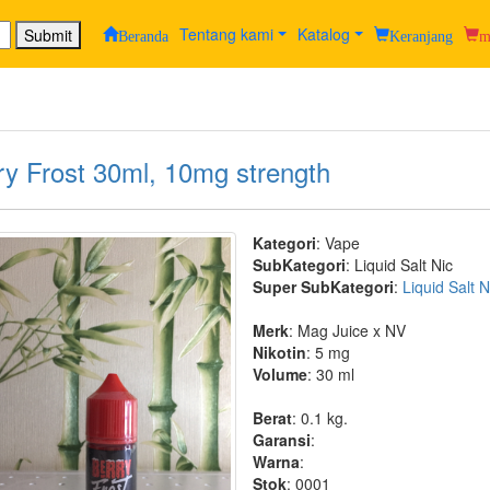
Tentang kami
Katalog
Submit
Beranda
Keranjang
m
ry Frost 30ml, 10mg strength
Kategori
: Vape
SubKategori
: Liquid Salt Nic
Super SubKategori
:
Liquid Salt Nic
Merk
: Mag Juice x NV
Nikotin
: 5 mg
Volume
: 30 ml
Berat
: 0.1 kg.
Garansi
:
Warna
:
Stok
: 0001