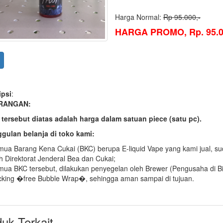
Harga Normal:
Rp 95.000,-
HARGA PROMO, Rp. 95.00
ipsi
:
RANGAN:
 tersebut diatas adalah harga dalam satuan piece (satu pc).
gulan belanja di toko kami:
ua Barang Kena Cukai (BKC) berupa E-liquid Vape yang kami jual, suda
h Direktorat Jenderal Bea dan Cukai;
ua BKC tersebut, dilakukan penyegelan oleh Brewer (Pengusaha di B
king �free Bubble Wrap�, sehingga aman sampai di tujuan.
uk Terkait