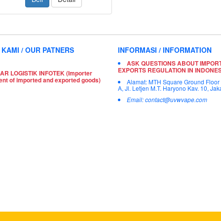
 KAMI / OUR PATNERS
INFORMASI / INFORMATION
ASK QUESTIONS ABOUT IMPOR
EXPORTS REGULATION IN INDONES
AR LOGISTIK INFOTEK (Importer
ent of imported and exported goods)
Alamat: MTH Square Ground Floor
A, Jl. Letjen M.T. Haryono Kav. 10, Jak
Email: contact@uvwvape.com