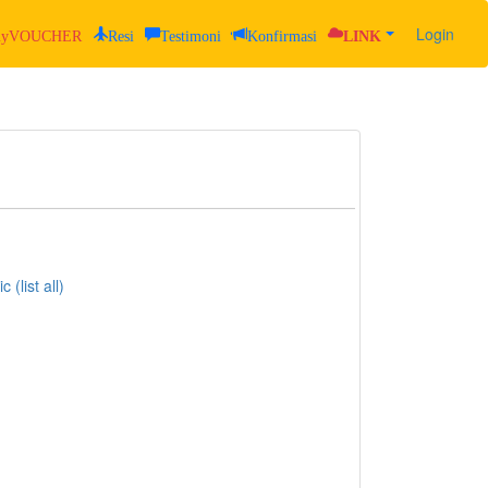
Login
yVOUCHER
Resi
Testimoni
Konfirmasi
LINK
 (list all)